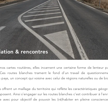
iation & rencontres
s cartes routières, elles incarnent une certaine forme de lenteur 
. Ces routes blanches trament le fond d’un travail de questionneme
ays, un concept qui voisine avec celui de régions naturelles ou de bi
 offrent un maillage du territoire qui reflète les caractéristiques géog
posent. Ainsi s’engager sur les routes blanches c’est contribuer à l’en
e avec pour objectif de pouvoir les (ré)habiter en pleine conscience