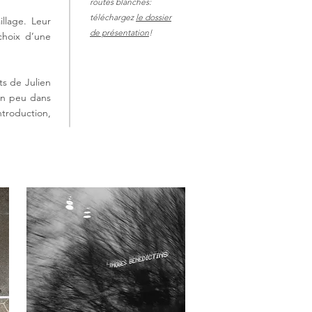
routes blanches:
téléchargez
le dossier
illage. Leur
de présentation
!
choix d’une
ts de Julien
 un peu dans
troduction,