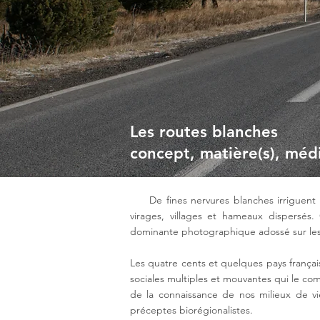
Les routes blanches
concept, matière(s), méd
De fines nervures blanches irriguent no
virages, villages et hameaux dispersés
dominante photographique adossé sur les p
Les quatre cents et quelques pays français
sociales multiples et mouvantes qui le com
de la connaissance de nos milieux de vi
préceptes biorégionalistes.