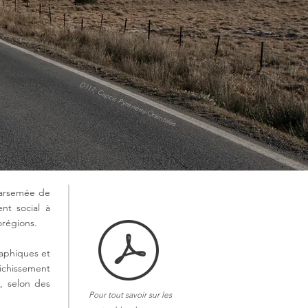
D117, Capcir, Pyrénées-Orientales
parsemée de
nt social à
orégions.
raphiques et
richissement
, selon des
Pour tout savoir sur les