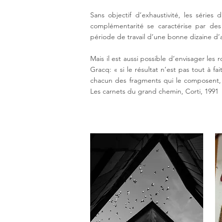
Sans objectif d’exhaustivité, les séries
complémentarité se caractérise par des
période de travail d’une bonne dizaine d
Mais il est aussi possible d’envisager le
Gracq: « si le résultat n’est pas tout à 
chacun des fragments qui le composent, 
Les carnets du grand chemin, Corti, 1991