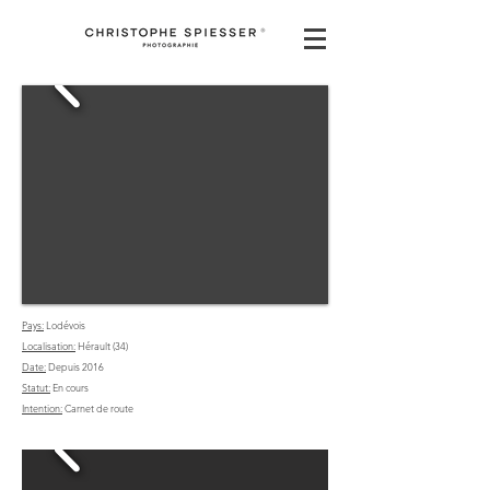
Pays:
Lodévois
Localisation:
Hérault (34)
Date:
Depuis 2016
Statut:
En cours
Intention:
Carnet de route