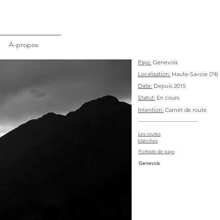
À-propos
Pays:
Genevois
Localisation:
Haute-Savoie (74)
Date:
Depuis 2015
Statut:
En cours
Intention:
Carnet de route
Les routes
blanches
Portraits de pays
Genevois