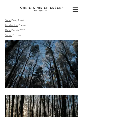
Série:
Deep forest
Localisation:
France
Date:
Depuis 2012
Statut:
En cours