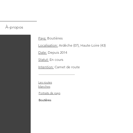
À-propos
Pays:
Boutières
Localisation:
Ardèche (07), Haute-Loire (43)
Date:
Depuis 2014
Statut:
En cours
Intention:
Carnet de route
Les routes
blanches
Portraits de pays
Boutières