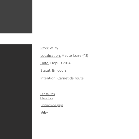
Pays:
Velay
Localisation:
Haute-Loire (43)
Date:
Depuis 2014
Statut:
En cours
Intention:
Carnet de route
Les routes
blanches
Portraits de pays
Velay