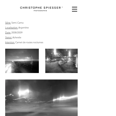
Série:
Semi-Cama
Localisation:
Argentine
Date:
2008/2009
Statut:
Achevée
Intention:
Carnet de routes nocturnes