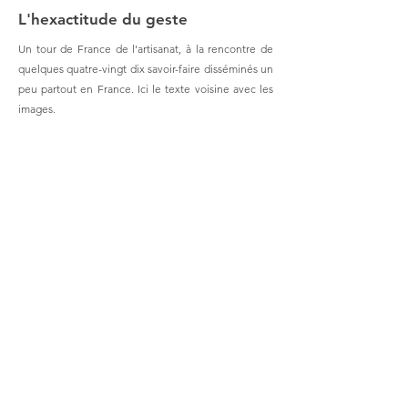
L'hexactitude du geste
Un tour de France de l'artisanat, à la rencontre de
quelques quatre-vingt dix savoir-faire disséminés un
peu partout en France. Ici le texte voisine avec les
images.
Sans objectif d’exhaustivité, les séries d’images qui
illustrent les routes blanches tentent de faire un
focus sur ce maillage. Leur complémentarité se
caractérise par des éléments graphiques ou
rédactionnels récurrents et aussi par le choix d’une
période de travail centrée autour des années 2020.
S’il faut dégager une finalité à ce travail c’est l’envie
de contribuer à l’enrichissement de la connaissance
de nos milieux de vie afin de pouvoir les (ré)habiter
avec soin, selon des préceptes biorégionalistes.
Mais il est aussi possible d’envisager les routes
blanches comme une succession d’errances
inspirées par les mots de Julien Gracq: « si le